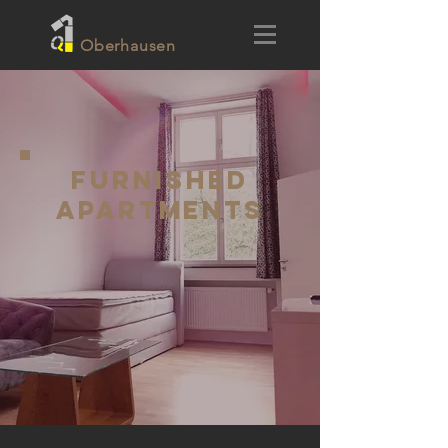
O
berhausen
FURNISHED
APARTMENTS