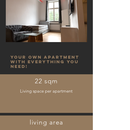
YOUR OWN apartment
with EVERYTHING YOU
NEED!
22 sqm
Living space per apartment
living area