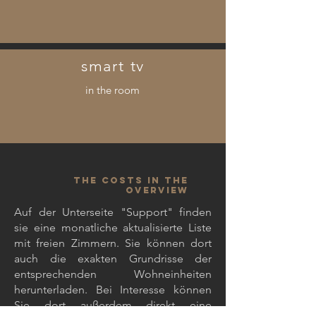
smart tv
in the room
the costs in the
overview
Auf der Unterseite "Support" finden
sie eine monatliche aktualisierte Liste
mit freien Zimmern. Sie können dort
auch die exakten Grundrisse der
entsprechenden Wohneinheiten
herunterladen. Bei Interesse können
Sie dort außerdem direkt eine