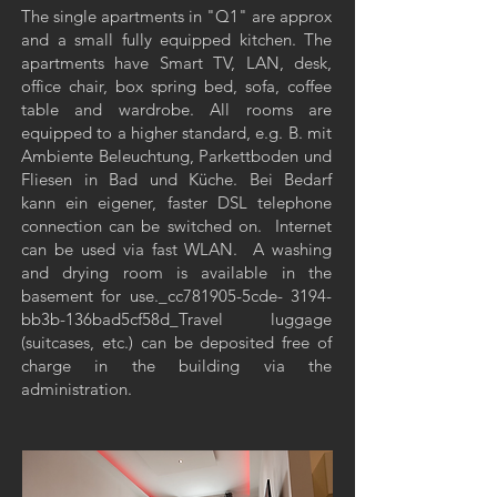
The single apartments in "Q1" are approx
and a small fully equipped kitchen. The
apartments have Smart TV, LAN, desk,
office chair, box spring bed, sofa, coffee
table and wardrobe. All rooms are
equipped to a higher standard, e.g. B. mit
Ambiente Beleuchtung, Parkettboden und
Fliesen in Bad und Küche. Bei Bedarf
kann ein eigener, faster DSL telephone
connection can be switched on. Internet
can be used via fast WLAN. A washing
and drying room is available in the
basement for use._cc781905-5cde- 3194-
bb3b-136bad5cf58d_Travel luggage
(suitcases, etc.) can be deposited free of
charge in the building via the
administration.